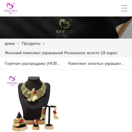
العربية
English
Español
Français
дома
>
Продукты
>
Женский комплект украшений Роскошное золото 18 карат
ДОМА
Горячая распродажа (НОВИНКА 2024)
Комплект золотых украшений из 4 предметов
ПРОДУКТЫ
НОВОСТИ
СЛУЧАЙ
ЗАВОД
СВЯЖИТЕСЬ С НАМИ