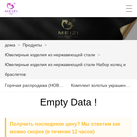
العربية
English
Español
Français
дома
>
Продукты
>
Ювелирные изделия из нержавеющей стали
>
ДОМА
Ювелирные изделия из нержавеющей стали Набор колец и
ПРОДУКТЫ
браслетов
Горячая распродажа (НОВИНКА 2024)
Комплект золотых украшений из 4 предметов
НОВОСТИ
Empty Data !
СЛУЧАЙ
ЗАВОД
Получить последнюю цену? Мы ответим как
СВЯЖИТЕСЬ С НАМИ
можно скорее (в течение 12 часов)