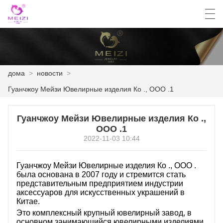
العربية
English
Español
Français
дома
>
новости
>
Гуанчжоу Мейзи Ювелирные изделия Ко ., ООО .1
ДОМА
Гуанчжоу Мейзи Ювелирные изделия Ко .,
ПРОДУКТЫ
ООО .1
2022-11-03 10:44
НОВОСТИ
СЛУЧАЙ
Гуанчжоу Мейзи Ювелирные изделия Ко ., ООО .
была основана в 2007 году и стремится стать
представительным предприятием индустрии
ЗАВОД
аксессуаров для искусственных украшений в
Китае.
СВЯЖИТЕСЬ С НАМИ
Это комплексный крупный ювелирный завод, в
основном занимающийся ювелирными изделиями,