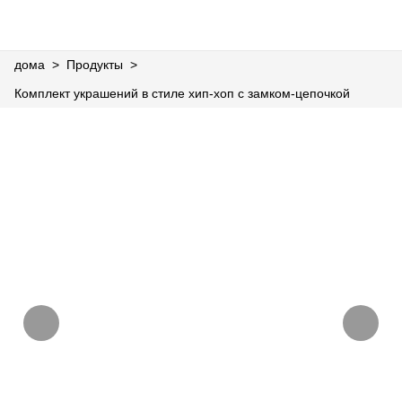
дома
>
Продукты
>
العربية
English
Español
Français
Комплект украшений в стиле хип-хоп с замком-цепочкой
ДОМА
ПРОДУКТЫ
НОВОСТИ
СЛУЧАЙ
ЗАВОД
СВЯЖИТЕСЬ С НАМИ