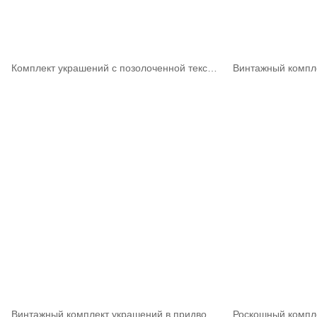
Комплект украшений с позолоченной текстурой из металлической плетеной сетки
Винтажный комплект украшений в придворном стиле с позолотой и драгоценными камнями