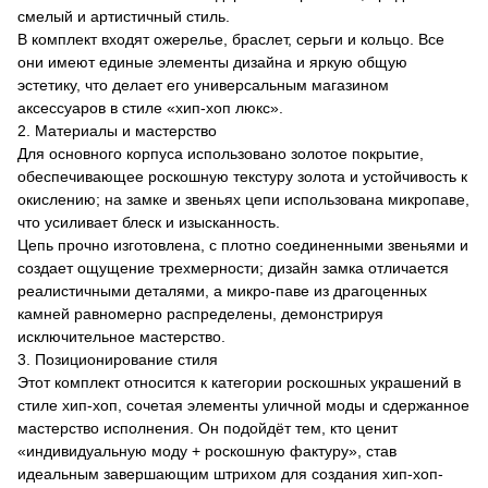
смелый и артистичный стиль.
В комплект входят ожерелье, браслет, серьги и кольцо. Все
они имеют единые элементы дизайна и яркую общую
эстетику, что делает его универсальным магазином
аксессуаров в стиле «хип-хоп люкс».
2. Материалы и мастерство
Для основного корпуса использовано золотое покрытие,
обеспечивающее роскошную текстуру золота и устойчивость к
окислению; на замке и звеньях цепи использована микропаве,
что усиливает блеск и изысканность.
Цепь прочно изготовлена, с плотно соединенными звеньями и
создает ощущение трехмерности; дизайн замка отличается
реалистичными деталями, а микро-паве из драгоценных
камней равномерно распределены, демонстрируя
исключительное мастерство.
3. Позиционирование стиля
Этот комплект относится к категории роскошных украшений в
стиле хип-хоп, сочетая элементы уличной моды и сдержанное
мастерство исполнения. Он подойдёт тем, кто ценит
«индивидуальную моду + роскошную фактуру», став
идеальным завершающим штрихом для создания хип-хоп-