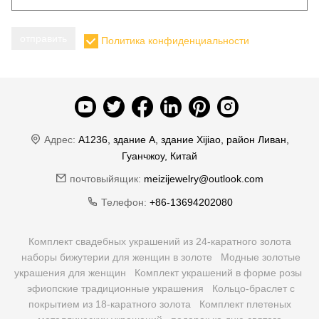
отправить
Политика конфиденциальности
Адрес:
A1236, здание A, здание Xijiao, район Ливан,
Гуанчжоу, Китай
почтовыйящик:
meizijewelry@outlook.com
Телефон:
+86-13694202080
Комплект свадебных украшений из 24-каратного золота
наборы бижутерии для женщин в золоте
Модные золотые
украшения для женщин
Комплект украшений в форме розы
эфиопские традиционные украшения
Кольцо-браслет с
покрытием из 18-каратного золота
Комплект плетеных