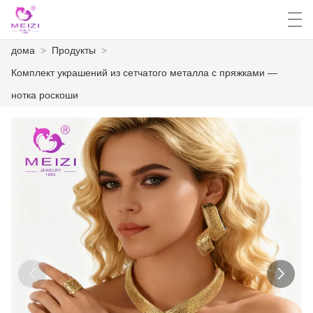
дома
>
Продукты
>
العربية
English
Español
Français
Комплект украшений из сетчатого металла с пряжками —
нотка роскоши
ДОМА
ПРОДУКТЫ
НОВОСТИ
СЛУЧАЙ
ЗАВОД
СВЯЖИТЕСЬ С НАМИ